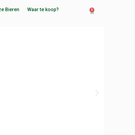
e Bieren
Waar te koop?
0