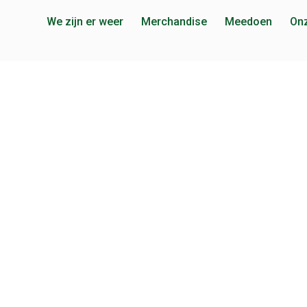
We zijn er weer
Merchandise
Meedoen
Onz